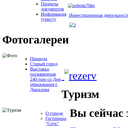
Проекты
документов
Информация
Инвестиционная деятельност
туристу
Фотогалереи
Природа
Старый город
Выставка,
посвященная
240-тию со Дня
образования г.
Данилова
Туризм
Вы сейчас 
О городе
Гостиница
"Соть"