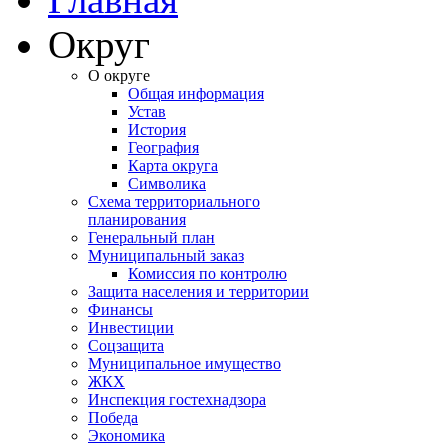
Округ
О округе
Общая информация
Устав
История
География
Карта округа
Символика
Схема территориального
планирования
Генеральный план
Муниципальный заказ
Комиссия по контролю
Защита населения и территории
Финансы
Инвестиции
Соцзащита
Муниципальное имущество
ЖКХ
Инспекция гостехнадзора
Победа
Экономика