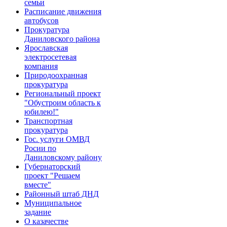
семьи
Расписание движения
автобусов
Прокуратура
Даниловского района
Ярославская
электросетевая
компания
Природоохранная
прокуратура
Региональный проект
"Обустроим область к
юбилею!"
Транспортная
прокуратура
Гос. услуги ОМВД
Росии по
Даниловскому району
Губернаторский
проект "Решаем
вместе"
Районный штаб ДНД
Муниципальное
задание
О казачестве