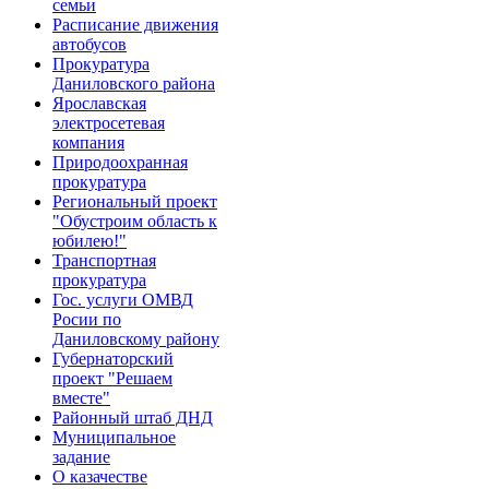
семьи
Расписание движения
автобусов
Прокуратура
Даниловского района
Ярославская
электросетевая
компания
Природоохранная
прокуратура
Региональный проект
"Обустроим область к
юбилею!"
Транспортная
прокуратура
Гос. услуги ОМВД
Росии по
Даниловскому району
Губернаторский
проект "Решаем
вместе"
Районный штаб ДНД
Муниципальное
задание
О казачестве