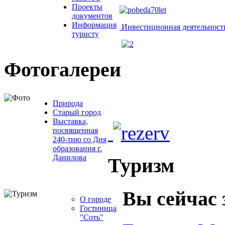
Проекты
документов
Информация
Инвестиционная деятельност
туристу
Фотогалереи
Природа
Старый город
Выставка,
посвященная
240-тию со Дня
образования г.
Данилова
Туризм
Вы сейчас 
О городе
Гостиница
"Соть"