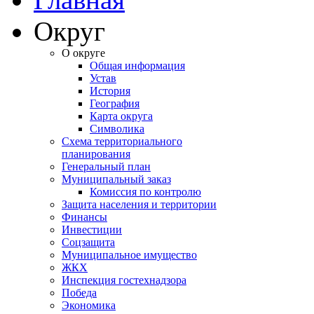
Округ
О округе
Общая информация
Устав
История
География
Карта округа
Символика
Схема территориального
планирования
Генеральный план
Муниципальный заказ
Комиссия по контролю
Защита населения и территории
Финансы
Инвестиции
Соцзащита
Муниципальное имущество
ЖКХ
Инспекция гостехнадзора
Победа
Экономика