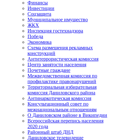
Финансы
Инвестиции
Соцзащита
Муниципальное имущество
ЖКХ
Инспекция гостехнадзора
Победа
Экономика
Схема размещения рекламных
конструкций
Антитеррористическая комиссия
Центр занятости населения
Почетные граждане
Межведомственная комиссия по
профилактике правонарушений
Территориальная избирательная
комиссия Даниловского района
Антинаркотическая комиссия
Консультационный совет по
межнациональным отношениям
О Даниловском районе в Википедии
Всероссийская перепись населения
2020 года
Районный штаб ДНД
Даниловское телевидение