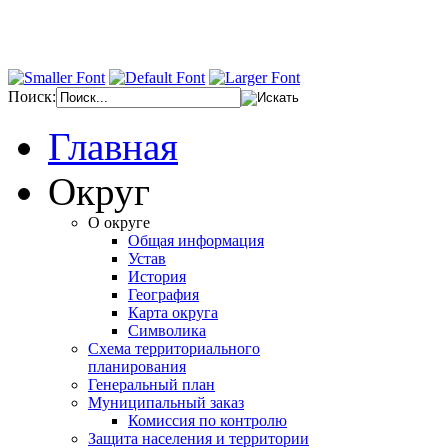
Поиск:
Главная
Округ
О округе
Общая информация
Устав
История
География
Карта округа
Символика
Схема территориального
планирования
Генеральный план
Муниципальный заказ
Комиссия по контролю
Защита населения и территории