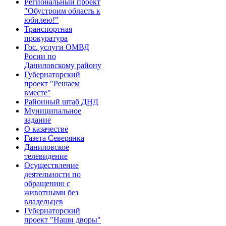
Региональный проект
"Обустроим область к
юбилею!"
Транспортная
прокуратура
Гос. услуги ОМВД
Росии по
Даниловскому району
Губернаторский
проект "Решаем
вместе"
Районный штаб ДНД
Муниципальное
задание
О казачестве
Газета Северянка
Даниловское
телевидение
Осуществление
деятельности по
обращению с
животными без
владельцев
Губернаторский
проект "Наши дворы"