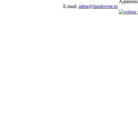
Админис
E-mail:
admr@danilovmr.ru