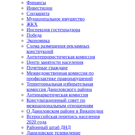
Финансы
Инвестиции
Соцзащита
Муниципальное имущество
ЖКХ
Инспекция гостехнадзора
Победа
Экономика
Схема размещения рекламных
конструкций
Антитеррористическая комиссия
Центр занятости населения
Почетные граждане
Межведомственная комиссия по
профилактике правонарушений
Территориальная избирательная
комиссия Даниловского района
Антинаркотическая комиссия
Консультационный совет по
межнациональным отношениям
О Даниловском районе в Википедии
Всероссийская перепись населения
2020 года
Районный штаб ДНД
Даниловское телевидение