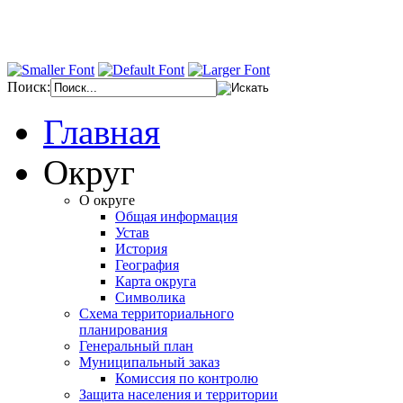
Поиск:
Главная
Округ
О округе
Общая информация
Устав
История
География
Карта округа
Символика
Схема территориального
планирования
Генеральный план
Муниципальный заказ
Комиссия по контролю
Защита населения и территории