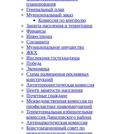
планирования
Генеральный план
Муниципальный заказ
Комиссия по контролю
Защита населения и территории
Финансы
Инвестиции
Соцзащита
Муниципальное имущество
ЖКХ
Инспекция гостехнадзора
Победа
Экономика
Схема размещения рекламных
конструкций
Антитеррористическая комиссия
Центр занятости населения
Почетные граждане
Межведомственная комиссия по
профилактике правонарушений
Территориальная избирательная
комиссия Даниловского района
Антинаркотическая комиссия
Консультационный совет по
межнациональным отношениям