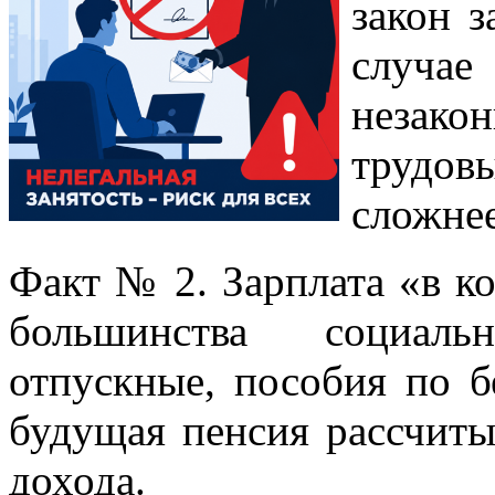
закон з
случа
незако
трудо
сложнее
Факт № 2. Зарплата «в ко
большинства социаль
отпускные, пособия по б
будущая пенсия рассчиты
дохода.