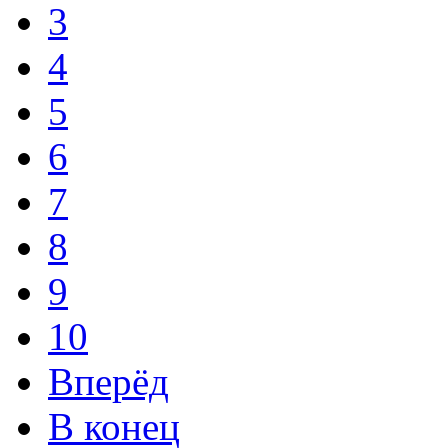
3
4
5
6
7
8
9
10
Вперёд
В конец