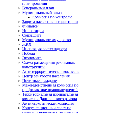
планирования
Генеральный план
Муниципальный заказ
Комиссия по контролю
Защита населения и территории
Финансы
Инвестиции
Соцзащита
Муниципальное имущество
ЖКХ
Инспекция гостехнадзора
Победа
Экономика
Схема размещения рекламных
конструкций
Антитеррористическая комиссия
Центр занятости населения
Почетные граждане
Межведомственная комиссия по
профилактике правонарушений
Территориальная избирательная
комиссия Даниловского района
Антинаркотическая комиссия
Консультационный совет по
межнациональным отношениям