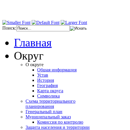
Поиск:
Главная
Округ
О округе
Общая информация
Устав
История
География
Карта округа
Символика
Схема территориального
планирования
Генеральный план
Муниципальный заказ
Комиссия по контролю
Защита населения и территории