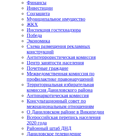
Финансы
Инвестиции
Соцзащита
Муниципальное имущество
ЖКХ
Инспекция гостехнадзора
Победа
Экономика
Схема размещения рекламных
конструкций
Антитеррористическая комиссия
Центр занятости населения
Почетные граждане
Межведомственная комиссия по
профилактике правонарушений
Территориальная избирательная
комиссия Даниловского района
Антинаркотическая комиссия
Консультационный совет по
межнациональным отношениям
О Даниловском районе в Википедии
Всероссийская перепись населения
2020 года
Районный штаб ДНД
Даниловское телевидение