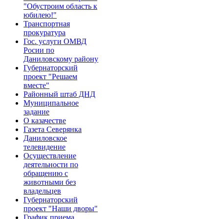
"Обустроим область к
юбилею!"
Транспортная
прокуратура
Гос. услуги ОМВД
Росии по
Даниловскому району
Губернаторский
проект "Решаем
вместе"
Районный штаб ДНД
Муниципальное
задание
О казачестве
Газета Северянка
Даниловское
телевидение
Осуществление
деятельности по
обращению с
животными без
владельцев
Губернаторский
проект "Наши дворы"
График приема