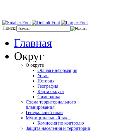
Поиск:
Главная
Округ
О округе
Общая информация
Устав
История
География
Карта округа
Символика
Схема территориального
планирования
Генеральный план
Муниципальный заказ
Комиссия по контролю
Защита населения и территории