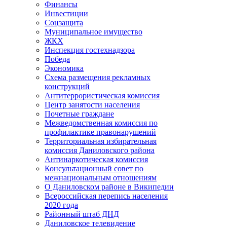
Финансы
Инвестиции
Соцзащита
Муниципальное имущество
ЖКХ
Инспекция гостехнадзора
Победа
Экономика
Схема размещения рекламных
конструкций
Антитеррористическая комиссия
Центр занятости населения
Почетные граждане
Межведомственная комиссия по
профилактике правонарушений
Территориальная избирательная
комиссия Даниловского района
Антинаркотическая комиссия
Консультационный совет по
межнациональным отношениям
О Даниловском районе в Википедии
Всероссийская перепись населения
2020 года
Районный штаб ДНД
Даниловское телевидение