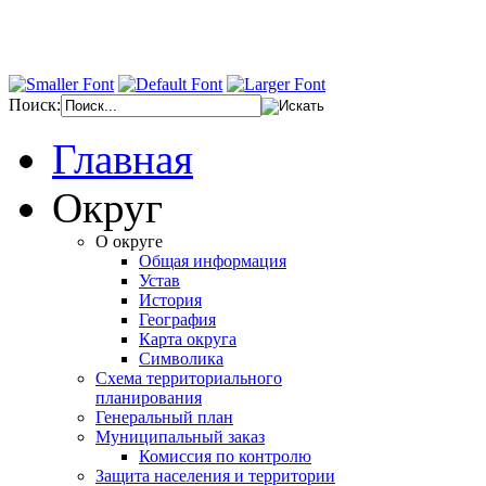
Поиск:
Главная
Округ
О округе
Общая информация
Устав
История
География
Карта округа
Символика
Схема территориального
планирования
Генеральный план
Муниципальный заказ
Комиссия по контролю
Защита населения и территории