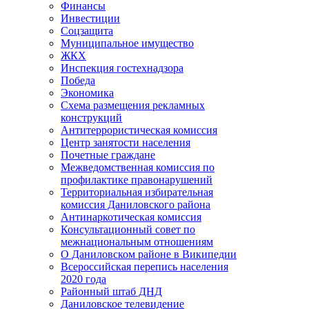
Финансы
Инвестиции
Соцзащита
Муниципальное имущество
ЖКХ
Инспекция гостехнадзора
Победа
Экономика
Схема размещения рекламных
конструкций
Антитеррористическая комиссия
Центр занятости населения
Почетные граждане
Межведомственная комиссия по
профилактике правонарушений
Территориальная избирательная
комиссия Даниловского района
Антинаркотическая комиссия
Консультационный совет по
межнациональным отношениям
О Даниловском районе в Википедии
Всероссийская перепись населения
2020 года
Районный штаб ДНД
Даниловское телевидение