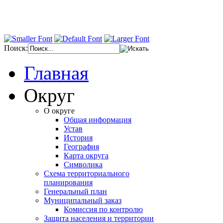
Поиск:
Главная
Округ
О округе
Общая информация
Устав
История
География
Карта округа
Символика
Схема территориального
планирования
Генеральный план
Муниципальный заказ
Комиссия по контролю
Защита населения и территории