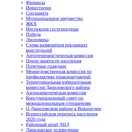
Финансы
Инвестиции
Соцзащита
Муниципальное имущество
ЖКХ
Инспекция гостехнадзора
Победа
Экономика
Схема размещения рекламных
конструкций
Антитеррористическая комиссия
Центр занятости населения
Почетные граждане
Межведомственная комиссия по
профилактике правонарушений
Территориальная избирательная
комиссия Даниловского района
Антинаркотическая комиссия
Консультационный совет по
межнациональным отношениям
О Даниловском районе в Википедии
Всероссийская перепись населения
2020 года
Районный штаб ДНД
Даниловское телевидение