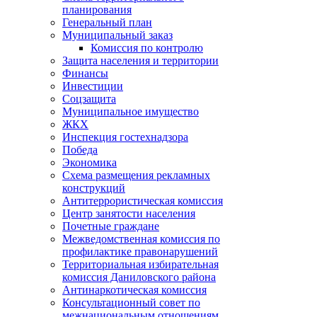
планирования
Генеральный план
Муниципальный заказ
Комиссия по контролю
Защита населения и территории
Финансы
Инвестиции
Соцзащита
Муниципальное имущество
ЖКХ
Инспекция гостехнадзора
Победа
Экономика
Схема размещения рекламных
конструкций
Антитеррористическая комиссия
Центр занятости населения
Почетные граждане
Межведомственная комиссия по
профилактике правонарушений
Территориальная избирательная
комиссия Даниловского района
Антинаркотическая комиссия
Консультационный совет по
межнациональным отношениям