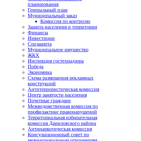
планирования
Генеральный план
Муниципальный заказ
Комиссия по контролю
Защита населения и территории
Финансы
Инвестиции
Соцзащита
Муниципальное имущество
ЖКХ
Инспекция гостехнадзора
Победа
Экономика
Схема размещения рекламных
конструкций
Антитеррористическая комиссия
Центр занятости населения
Почетные граждане
Межведомственная комиссия по
профилактике правонарушений
Территориальная избирательная
комиссия Даниловского района
Антинаркотическая комиссия
Консультационный совет по
межнациональным отношениям