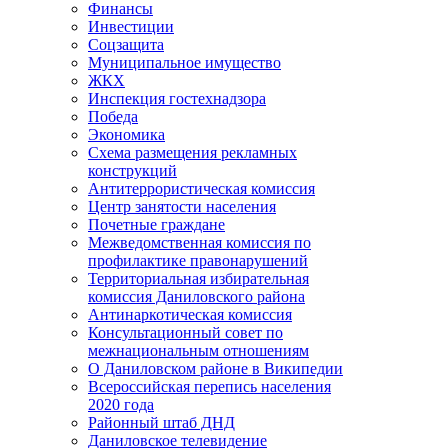
Финансы
Инвестиции
Соцзащита
Муниципальное имущество
ЖКХ
Инспекция гостехнадзора
Победа
Экономика
Схема размещения рекламных
конструкций
Антитеррористическая комиссия
Центр занятости населения
Почетные граждане
Межведомственная комиссия по
профилактике правонарушений
Территориальная избирательная
комиссия Даниловского района
Антинаркотическая комиссия
Консультационный совет по
межнациональным отношениям
О Даниловском районе в Википедии
Всероссийская перепись населения
2020 года
Районный штаб ДНД
Даниловское телевидение