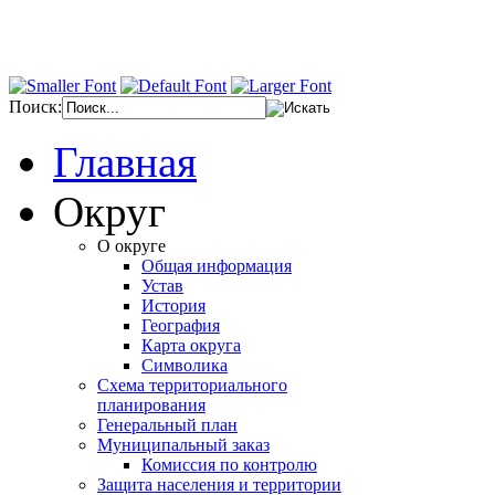
Поиск:
Главная
Округ
О округе
Общая информация
Устав
История
География
Карта округа
Символика
Схема территориального
планирования
Генеральный план
Муниципальный заказ
Комиссия по контролю
Защита населения и территории