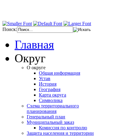
Поиск:
Главная
Округ
О округе
Общая информация
Устав
История
География
Карта округа
Символика
Схема территориального
планирования
Генеральный план
Муниципальный заказ
Комиссия по контролю
Защита населения и территории