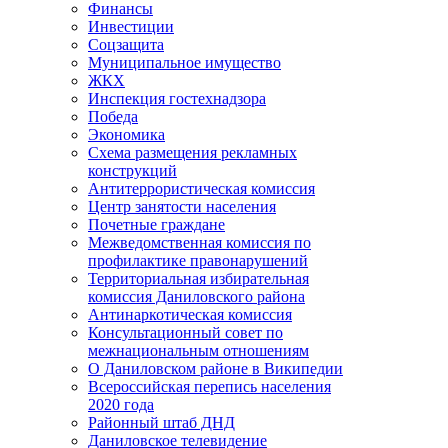
Финансы
Инвестиции
Соцзащита
Муниципальное имущество
ЖКХ
Инспекция гостехнадзора
Победа
Экономика
Схема размещения рекламных
конструкций
Антитеррористическая комиссия
Центр занятости населения
Почетные граждане
Межведомственная комиссия по
профилактике правонарушений
Территориальная избирательная
комиссия Даниловского района
Антинаркотическая комиссия
Консультационный совет по
межнациональным отношениям
О Даниловском районе в Википедии
Всероссийская перепись населения
2020 года
Районный штаб ДНД
Даниловское телевидение