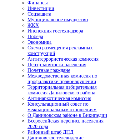
Финансы
Инвестиции
Соцзащита
Муниципальное имущество
ЖКХ
Инспекция гостехнадзора
Победа
Экономика
Схема размещения рекламных
конструкций
Антитеррористическая комиссия
Центр занятости населения
Почетные граждане
Межведомственная комиссия по
профилактике правонарушений
Территориальная избирательная
комиссия Даниловского района
Антинаркотическая комиссия
Консультационный совет по
межнациональным отношениям
О Даниловском районе в Википедии
Всероссийская перепись населения
2020 года
Районный штаб ДНД
Даниловское телевидение