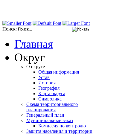
Поиск:
Главная
Округ
О округе
Общая информация
Устав
История
География
Карта округа
Символика
Схема территориального
планирования
Генеральный план
Муниципальный заказ
Комиссия по контролю
Защита населения и территории