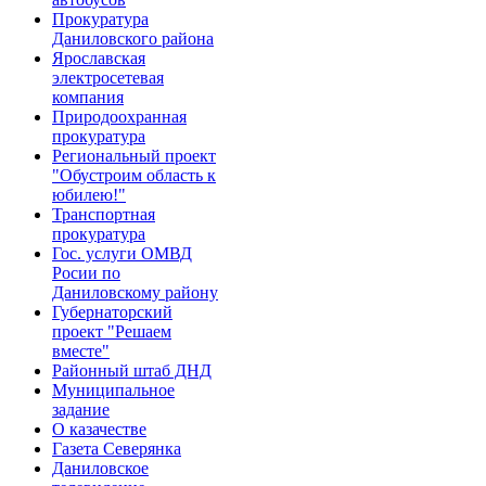
Прокуратура
Даниловского района
Ярославская
электросетевая
компания
Природоохранная
прокуратура
Региональный проект
"Обустроим область к
юбилею!"
Транспортная
прокуратура
Гос. услуги ОМВД
Росии по
Даниловскому району
Губернаторский
проект "Решаем
вместе"
Районный штаб ДНД
Муниципальное
задание
О казачестве
Газета Северянка
Даниловское