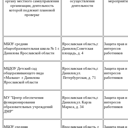
органу местного самоуправления
осуществления
мероприяти
организации, деятельность
деятельности
которой подлежит плановой
проверке
МБОУ средняя
Ярославская область,г.
Защита прав и
общеобразовательная школа № 1 г.
Данилов,Советская
интересов
Данилова Ярославской области
площадь, д. 4
работников
МБДОУ Детский сад
Ярославская область,г.
Защита прав и
общеразвивающего вида
Данилов,ул.
интересов
«Малыш» г. Данилова
Петербургская, д. 71
работников
Ярославской области
МУ "Центр обеспечения
Ярославская область,г.
Защита прав и
функционирования
Данилов,ул. Карла
интересов
образовательных учреждений
Маркса, д. 34
работников
ДМР"
МБОУ средняя
Ярославская область, г.
Защита прав и