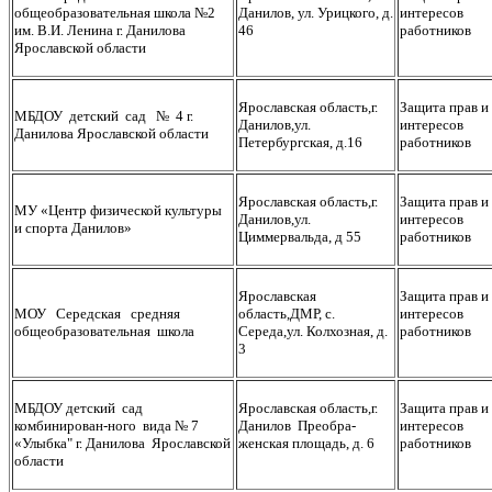
общеобразовательная школа №2
Данилов, ул. Урицкого, д.
интересов
им. В.И. Ленина г. Данилова
46
работников
Ярославской области
Ярославская область,г.
Защита прав и
МБДОУ детский сад № 4 г.
Данилов,ул.
интересов
Данилова Ярославской области
Петербургская, д.16
работников
Ярославская область,г.
Защита прав и
МУ «Центр физической культуры
Данилов,ул.
интересов
и спорта Данилов»
Циммервальда, д 55
работников
Ярославская
Защита прав и
МОУ Середская средняя
область,ДМР, с.
интересов
общеобразовательная школа
Середа,ул. Колхозная, д.
работников
3
МБДОУ детский сад
Ярославская область,г.
Защита прав и
комбинирован-ного вида № 7
Данилов Преобра-
интересов
«Улыбка" г. Данилова Ярославской
женская площадь, д. 6
работников
области