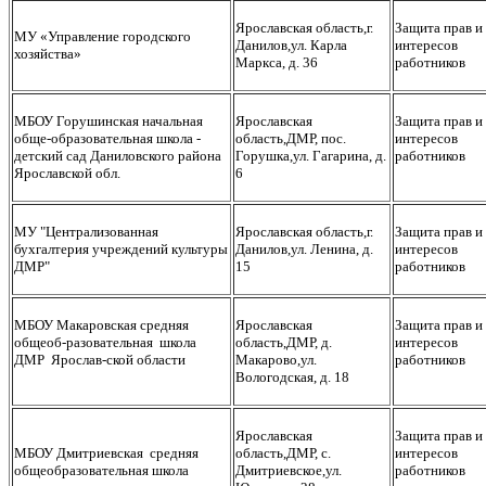
Ярославская область,г.
Защита прав и
МУ «Управление городского
Данилов,ул. Карла
интересов
хозяйства»
Маркса, д. 36
работников
МБОУ Горушинская начальная
Ярославская
Защита прав и
обще-образовательная школа -
область,ДМР, пос.
интересов
детский сад Даниловского района
Горушка,ул. Гагарина, д.
работников
Ярославской обл.
6
МУ "Централизованная
Ярославская область,г.
Защита прав и
бухгалтерия учреждений культуры
Данилов,ул. Ленина, д.
интересов
ДМР"
15
работников
МБОУ Макаровская средняя
Ярославская
Защита прав и
общеоб-разовательная школа
область,ДМР, д.
интересов
ДМР Ярослав-ской области
Макарово,ул.
работников
Вологодская, д. 18
Ярославская
Защита прав и
МБОУ Дмитриевская средняя
область,ДМР, с.
интересов
общеобразовательная школа
Дмитриевское,ул.
работников