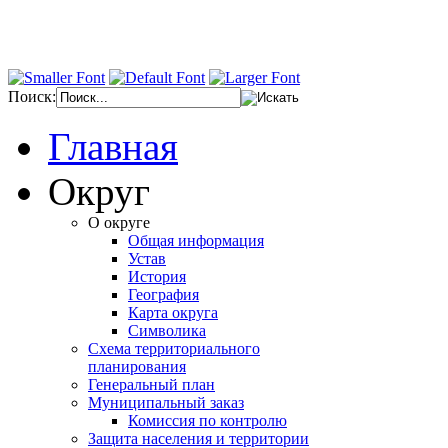
Поиск:
Главная
Округ
О округе
Общая информация
Устав
История
География
Карта округа
Символика
Схема территориального
планирования
Генеральный план
Муниципальный заказ
Комиссия по контролю
Защита населения и территории