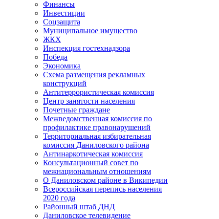
Финансы
Инвестиции
Соцзащита
Муниципальное имущество
ЖКХ
Инспекция гостехнадзора
Победа
Экономика
Схема размещения рекламных
конструкций
Антитеррористическая комиссия
Центр занятости населения
Почетные граждане
Межведомственная комиссия по
профилактике правонарушений
Территориальная избирательная
комиссия Даниловского района
Антинаркотическая комиссия
Консультационный совет по
межнациональным отношениям
О Даниловском районе в Википедии
Всероссийская перепись населения
2020 года
Районный штаб ДНД
Даниловское телевидение