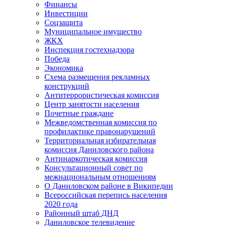
Финансы
Инвестиции
Соцзащита
Муниципальное имущество
ЖКХ
Инспекция гостехнадзора
Победа
Экономика
Схема размещения рекламных
конструкций
Антитеррористическая комиссия
Центр занятости населения
Почетные граждане
Межведомственная комиссия по
профилактике правонарушений
Территориальная избирательная
комиссия Даниловского района
Антинаркотическая комиссия
Консультационный совет по
межнациональным отношениям
О Даниловском районе в Википедии
Всероссийская перепись населения
2020 года
Районный штаб ДНД
Даниловское телевидение