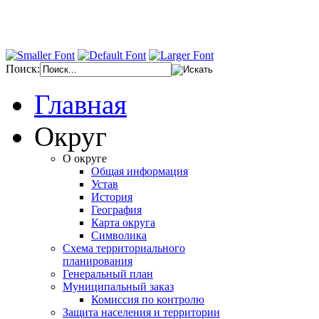
Поиск:
Главная
Округ
О округе
Общая информация
Устав
История
География
Карта округа
Символика
Схема территориального
планирования
Генеральный план
Муниципальный заказ
Комиссия по контролю
Защита населения и территории