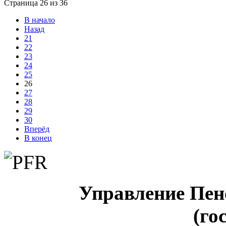
Страница 26 из 36
В начало
Назад
21
22
23
24
25
26
27
28
29
30
Вперёд
В конец
Управление Пен
(го