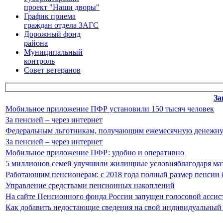
проект "Наши дворы"
График приема
граждан отдела ЗАГС
Дорожный фонд
района
Муниципальный
контроль
Совет ветеранов
За
Мобильное приложение ПФР установили 150 тысяч человек
За пенсией – через интернет
Федеральным льготникам, получающим ежемесячную денежную
За пенсией – через интернет
Мобильное приложение ПФР: удобно и оперативно
5 миллионов семей улучшили жилищные условияблагодаря ма
Работающим пенсионерам: с 2018 года полный размер пенсии бу
Управление средствами пенсионных накоплений
На сайте Пенсионного фонда России запущен голосовой ассис
Как добавить недостающие сведения на свой индивидуальный