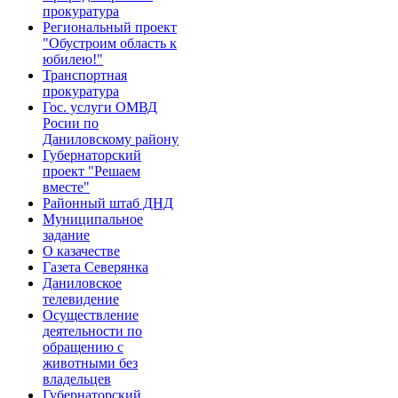
прокуратура
Региональный проект
"Обустроим область к
юбилею!"
Транспортная
прокуратура
Гос. услуги ОМВД
Росии по
Даниловскому району
Губернаторский
проект "Решаем
вместе"
Районный штаб ДНД
Муниципальное
задание
О казачестве
Газета Северянка
Даниловское
телевидение
Осуществление
деятельности по
обращению с
животными без
владельцев
Губернаторский