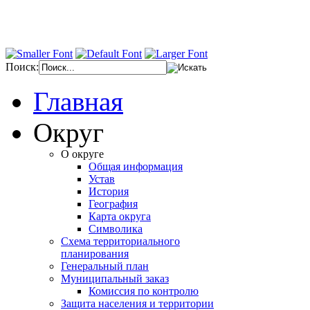
Поиск:
Главная
Округ
О округе
Общая информация
Устав
История
География
Карта округа
Символика
Схема территориального
планирования
Генеральный план
Муниципальный заказ
Комиссия по контролю
Защита населения и территории