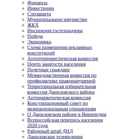
Финансы
Инвестиции
Соцзащита
Муниципальное имущество
ЖКХ
Инспекция гостехнадзора
Победа
Экономика
Схема размещения рекламных
конструкций
Антитеррористическая комиссия
Центр занятости населения
Почетные граждане
Межведомственная комиссия по
профилактике правонарушений
Территориальная избирательная
комиссия Даниловского района
Антинаркотическая комиссия
Консультационный совет по
межнациональным отношениям
О Даниловском районе в Википедии
Всероссийская перепись населения
2020 года
Районный штаб ДНД
Даниловское телевидение