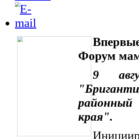
Впервы
Форум ма
9 авг
"Бриганти
районный
края".
Иниции