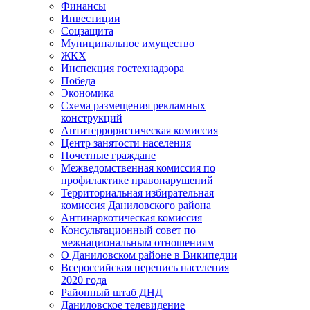
Финансы
Инвестиции
Соцзащита
Муниципальное имущество
ЖКХ
Инспекция гостехнадзора
Победа
Экономика
Схема размещения рекламных
конструкций
Антитеррористическая комиссия
Центр занятости населения
Почетные граждане
Межведомственная комиссия по
профилактике правонарушений
Территориальная избирательная
комиссия Даниловского района
Антинаркотическая комиссия
Консультационный совет по
межнациональным отношениям
О Даниловском районе в Википедии
Всероссийская перепись населения
2020 года
Районный штаб ДНД
Даниловское телевидение