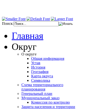
Поиск:
Главная
Округ
О округе
Общая информация
Устав
История
География
Карта округа
Символика
Схема территориального
планирования
Генеральный план
Муниципальный заказ
Комиссия по контролю
Защита населения и территории