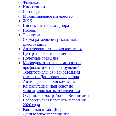
Финансы
Инвестиции
Соцзащита
Муниципальное имущество
ЖКХ
Инспекция гостехнадзора
Победа
Экономика
Схема размещения рекламных
конструкций
Антитеррористическая комиссия
Центр занятости населения
Почетные граждане
Межведомственная комиссия по
профилактике правонарушений
Территориальная избирательная
комиссия Даниловского района
Антинаркотическая комиссия
Консультационный совет по
межнациональным отношениям
О Даниловском районе в Википедии
Всероссийская перепись населения
2020 года
Районный штаб ДНД
Даниловское телевидение