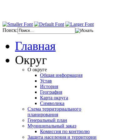
Поиск:
Главная
Округ
О округе
Общая информация
Устав
История
География
Карта округа
Символика
Схема территориального
планирования
Генеральный план
Муниципальный заказ
Комиссия по контролю
Защита населения и территории