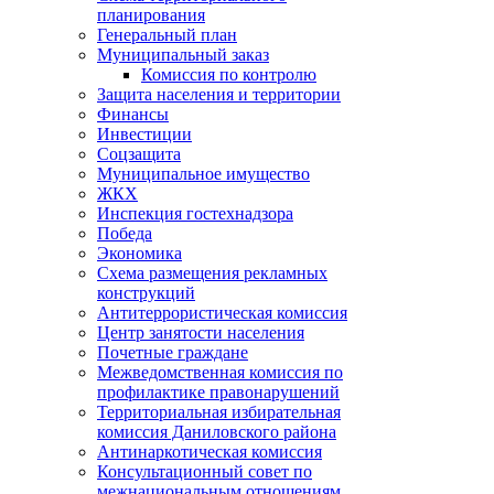
планирования
Генеральный план
Муниципальный заказ
Комиссия по контролю
Защита населения и территории
Финансы
Инвестиции
Соцзащита
Муниципальное имущество
ЖКХ
Инспекция гостехнадзора
Победа
Экономика
Схема размещения рекламных
конструкций
Антитеррористическая комиссия
Центр занятости населения
Почетные граждане
Межведомственная комиссия по
профилактике правонарушений
Территориальная избирательная
комиссия Даниловского района
Антинаркотическая комиссия
Консультационный совет по
межнациональным отношениям