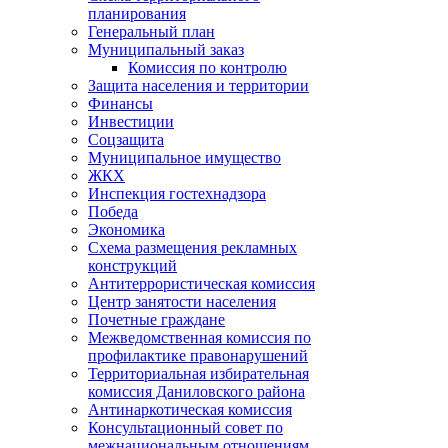
планирования
Генеральный план
Муниципальный заказ
Комиссия по контролю
Защита населения и территории
Финансы
Инвестиции
Соцзащита
Муниципальное имущество
ЖКХ
Инспекция гостехнадзора
Победа
Экономика
Схема размещения рекламных
конструкций
Антитеррористическая комиссия
Центр занятости населения
Почетные граждане
Межведомственная комиссия по
профилактике правонарушений
Территориальная избирательная
комиссия Даниловского района
Антинаркотическая комиссия
Консультационный совет по
межнациональным отношениям