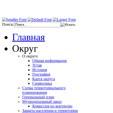
Поиск:
Главная
Округ
О округе
Общая информация
Устав
История
География
Карта округа
Символика
Схема территориального
планирования
Генеральный план
Муниципальный заказ
Комиссия по контролю
Защита населения и территории