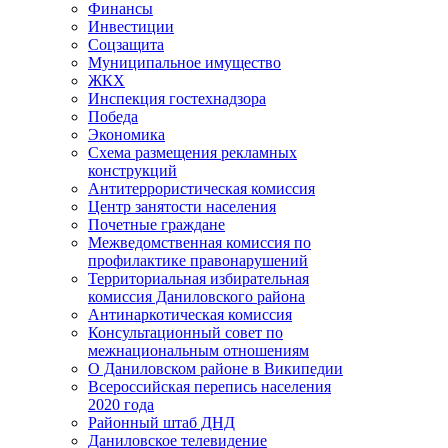
Финансы
Инвестиции
Соцзащита
Муниципальное имущество
ЖКХ
Инспекция гостехнадзора
Победа
Экономика
Схема размещения рекламных
конструкций
Антитеррористическая комиссия
Центр занятости населения
Почетные граждане
Межведомственная комиссия по
профилактике правонарушений
Территориальная избирательная
комиссия Даниловского района
Антинаркотическая комиссия
Консультационный совет по
межнациональным отношениям
О Даниловском районе в Википедии
Всероссийская перепись населения
2020 года
Районный штаб ДНД
Даниловское телевидение