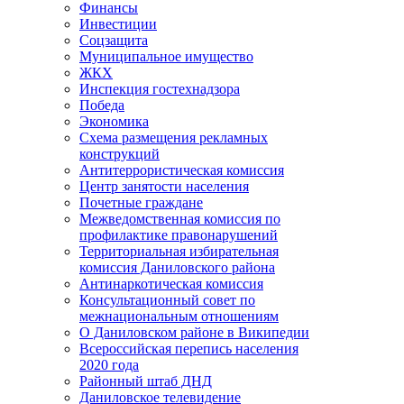
Финансы
Инвестиции
Соцзащита
Муниципальное имущество
ЖКХ
Инспекция гостехнадзора
Победа
Экономика
Схема размещения рекламных
конструкций
Антитеррористическая комиссия
Центр занятости населения
Почетные граждане
Межведомственная комиссия по
профилактике правонарушений
Территориальная избирательная
комиссия Даниловского района
Антинаркотическая комиссия
Консультационный совет по
межнациональным отношениям
О Даниловском районе в Википедии
Всероссийская перепись населения
2020 года
Районный штаб ДНД
Даниловское телевидение