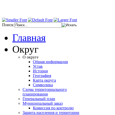
Поиск:
Главная
Округ
О округе
Общая информация
Устав
История
География
Карта округа
Символика
Схема территориального
планирования
Генеральный план
Муниципальный заказ
Комиссия по контролю
Защита населения и территории