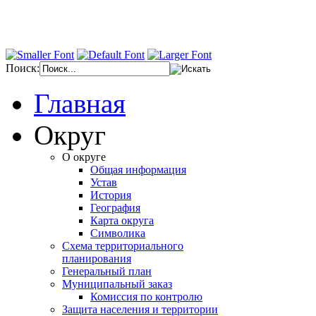
Поиск:
Главная
Округ
О округе
Общая информация
Устав
История
География
Карта округа
Символика
Схема территориального
планирования
Генеральный план
Муниципальный заказ
Комиссия по контролю
Защита населения и территории