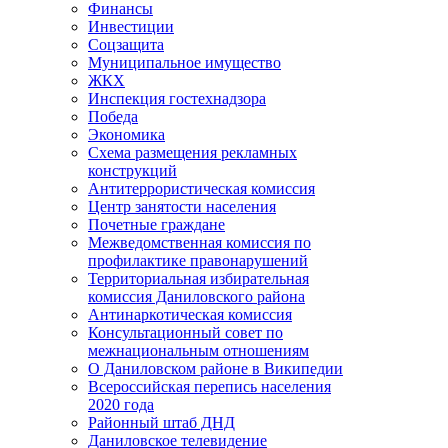
Финансы
Инвестиции
Соцзащита
Муниципальное имущество
ЖКХ
Инспекция гостехнадзора
Победа
Экономика
Схема размещения рекламных
конструкций
Антитеррористическая комиссия
Центр занятости населения
Почетные граждане
Межведомственная комиссия по
профилактике правонарушений
Территориальная избирательная
комиссия Даниловского района
Антинаркотическая комиссия
Консультационный совет по
межнациональным отношениям
О Даниловском районе в Википедии
Всероссийская перепись населения
2020 года
Районный штаб ДНД
Даниловское телевидение