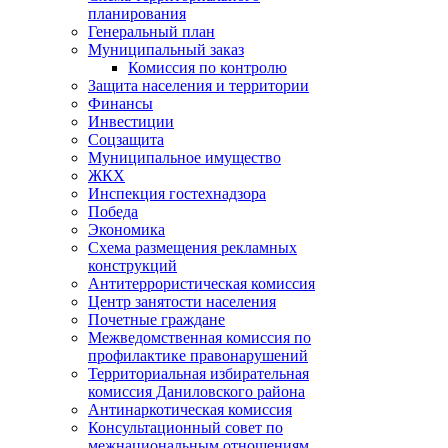
планирования
Генеральный план
Муниципальный заказ
Комиссия по контролю
Защита населения и территории
Финансы
Инвестиции
Соцзащита
Муниципальное имущество
ЖКХ
Инспекция гостехнадзора
Победа
Экономика
Схема размещения рекламных
конструкций
Антитеррористическая комиссия
Центр занятости населения
Почетные граждане
Межведомственная комиссия по
профилактике правонарушений
Территориальная избирательная
комиссия Даниловского района
Антинаркотическая комиссия
Консультационный совет по
межнациональным отношениям