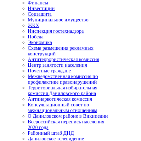
Финансы
Инвестиции
Соцзащита
Муниципальное имущество
ЖКХ
Инспекция гостехнадзора
Победа
Экономика
Схема размещения рекламных
конструкций
Антитеррористическая комиссия
Центр занятости населения
Почетные граждане
Межведомственная комиссия по
профилактике правонарушений
Территориальная избирательная
комиссия Даниловского района
Антинаркотическая комиссия
Консультационный совет по
межнациональным отношениям
О Даниловском районе в Википедии
Всероссийская перепись населения
2020 года
Районный штаб ДНД
Даниловское телевидение