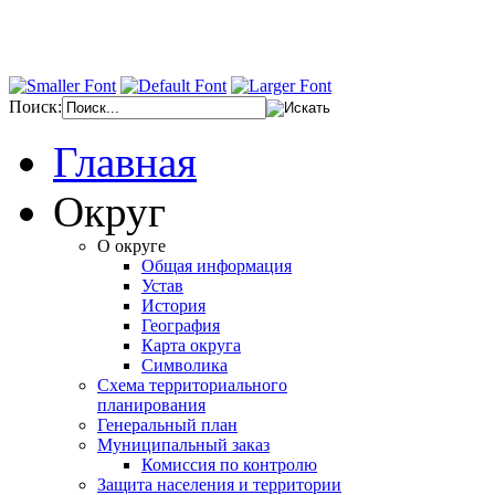
Поиск:
Главная
Округ
О округе
Общая информация
Устав
История
География
Карта округа
Символика
Схема территориального
планирования
Генеральный план
Муниципальный заказ
Комиссия по контролю
Защита населения и территории