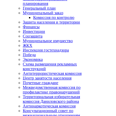
планирования
Генеральный план
Муниципальный заказ
Комиссия по контролю
Защита населения и территории
Финансы
Инвестиции
Соцзащита
Муниципальное имущество
ЖКХ
Инспекция гостехнадзора
Победа
Экономика
Схема размещения рекламных
конструкций
Антитеррористическая комиссия
Центр занятости населения
Почетные граждане
Межведомственная комиссия по
профилактике правонарушений
Территориальная избирательная
комиссия Даниловского района
Антинаркотическая комиссия
Консультационный совет по
межнациональным отношениям