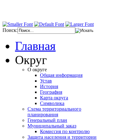
Поиск:
Главная
Округ
О округе
Общая информация
Устав
История
География
Карта округа
Символика
Схема территориального
планирования
Генеральный план
Муниципальный заказ
Комиссия по контролю
Защита населения и территории