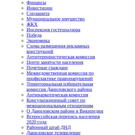
Финансы
Инвестиции
Соцзащита
Муниципальное имущество
ЖКХ
Инспекция гостехнадзора
Победа
Экономика
Схема размещения рекламных
конструкций
Антитеррористическая комиссия
Центр занятости населения
Почетные граждане
Межведомственная комиссия по
профилактике правонарушений
Территориальная избирательная
комиссия Даниловского района
Антинаркотическая комиссия
Консультационный совет по
межнациональным отношениям
О Даниловском районе в Википедии
Всероссийская перепись населения
2020 года
Районный штаб ДНД
Даниловское телевидение