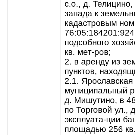
с.о., д. Телицино
запада к земельн
кадастровым но
76:05:184201:924
подсобного хозя
кв. мет-ров;
2. в аренду из з
пунктов, находящ
2.1. Ярославская
муниципальный ра
д. Мишутино, в 48
по Торговой ул., 
эксплуата-ции ба
площадью 256 кв.