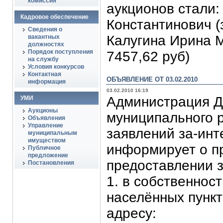
комиссия
аукционов стали
Кадровое обеспечение
Константинович (
Сведения о
Калугина Ирина 
вакантных
должностях
Порядок поступления
7457,62 руб)
на службу
Условия конкурсов
Контактная
ОБЪЯВЛЕНИЕ ОТ 03.02.2010
информация
03.02.2010 16:19
Администрация Д
УМИ
Аукционы
муниципального 
Объявления
Управление
заявлений за-ин
муниципальным
имуществом
информирует о п
Публичное
предложение
предоставлении з
Постановления
1. в собственност
населённых пункт
адресу: