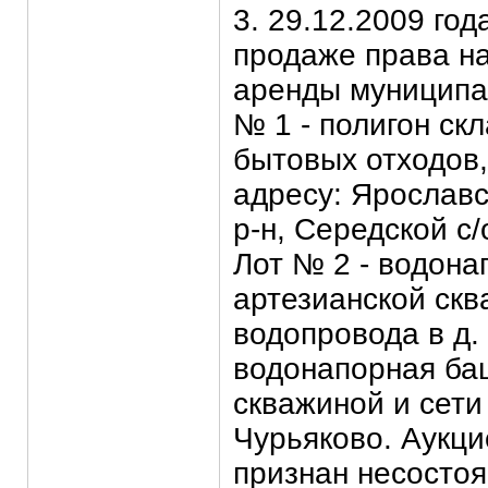
3. 29.12.2009 год
продаже права н
аренды муниципа
№ 1 - полигон ск
бытовых отходов
адресу: Ярославс
р-н, Середской с/
Лот № 2 - водона
артезианской скв
водопровода в д.
водонапорная ба
скважиной и сети
Чурьяково. Аукци
признан несосто