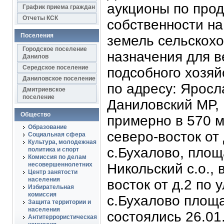
аукционы по про
График приема граждан
Отчеты КСК
собственности на
Поселения
земель сельскохо
Городское поселение
назначения для в
Данилов
Середское поселение
подсобного хозя
Даниловское поселение
по адресу: Яросл
Дмитриевское
поселение
Даниловский МР, 
Общество
примерно в 570 м
Образование
северо-восток от
Социальная сфера
Культура, молодежная
с.Бухалово, площ
политика и спорт
Комиссия по делам
несовершеннолетних
Никольский с.о., 
Центр занятости
населения
восток от д.2 по
Избирательная
комиссия
с.Бухалово площа
Защита территории и
населения
состоялись 26.0
Антитеррористическая