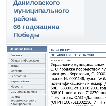
Даниловского
муниципального
района
66 годовщина
Победы
Основное меню
ОБЪЯВЛЕНИЯ
ОБЪЯВЛЕНИЕ ОТ 25.02.2010
Главная
Общая информация
25.02.2010 11:03
Управление муниципальным 
Устав
1. О продаже посредством пу
История
электролаборатория, С, 2000 
География
шасси № 0001149, кузов № б/н
Карта района
идентификационный номер (V
Новости
58ЕН383001 от 18.06.2001 года
Символика района
308101, двигатель 710370, цв
Схема
Покупатель: ОАО «Даниловс
территориального
(ОГРН 1087611002236, ИНН 7
планирования