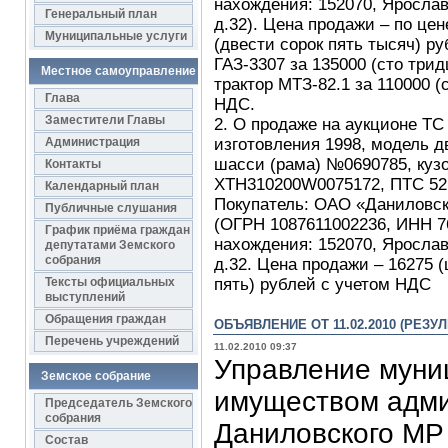
нахождения: 152070, Ярославс
Генеральный план
д.32). Цена продажи – по це
Муниципальные услуги
(двести сорок пять тысяч) р
ГАЗ-3307 за 135000 (сто три
Местное самоуправление
трактор МТЗ-82.1 за 110000 (
Глава
НДС.
Заместители Главы
2. О продаже на аукционе ТС 
Администрация
изготовления 1998, модель д
шасси (рама) №0690785, куз
Контакты
XTH310200W0075172, ПТС 52Е
Календарный план
Покупатель: ОАО «Даниловс
Публичные слушания
(ОГРН 1087611002236, ИНН 7
График приёма граждан
нахождения: 152070, Ярославс
депутатами Земского
собрания
д.32. Цена продажи – 16275 
Тексты официальных
пять) рублей с учетом НДС
выступлений
Обращения граждан
ОБЪЯВЛЕНИЕ ОТ 11.02.2010 (РЕЗУ
Перечень учреждений
11.02.2010 09:37
Управление мун
Земское собрание
имуществом адм
Председатель Земского
собрания
Даниловского МР 
Состав