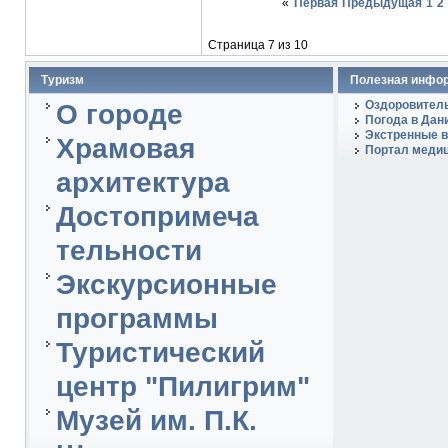
«
Первая
Предыдущая
1
2
Страница 7 из 10
Туризм
Полезная инфо
Оздоровитель
О городе
Погода в Дан
Экстренные в
Храмовая
Портал медиц
архитектура
Достопримеча
тельности
Экскурсионные
программы
Туристический
центр "Пилигрим"
Музей им. П.К.