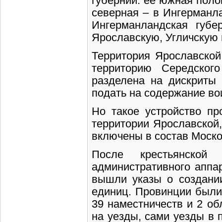
губерний: ее южная поло
северная – в Ингерманла
Ингерманландская губ
Ярославскую, Угличскую
Территория Ярославской
территорию Середског
разделена на дискриты 
подать на содержание во
Но такое устройство пр
территории Ярославской
включены в состав Моско
После крестьянской
административного аппар
вышли указы о создани
единиц. Провинции были
39 наместничеств и 2 об
на уезды, сами уезды в