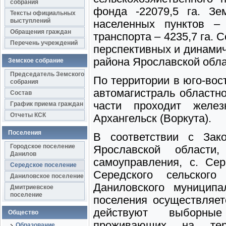
собрания
фонда -22079,5 га. Зе
Тексты официальных
выступлений
населенных пунктов – 
Обращения граждан
транспорта – 4235,7 га. 
Перечень учреждений
перспективных и динами
района Ярославской обла
Земское собрание
Председатель Земского
По территории в юго-вос
собрания
автомагистраль областн
Состав
части проходит желез
График приема граждан
Отчеты КСК
Архангельск (Воркута).
Поселения
В соответствии с Зак
Городское поселение
Ярославской области
Данилов
самоуправления, с. Се
Середское поселение
Середского сельского
Даниловское поселение
Даниловского муниципа
Дмитриевское
поселение
поселения осуществляет
действуют выборны
Общество
проживающих на тер
Образование