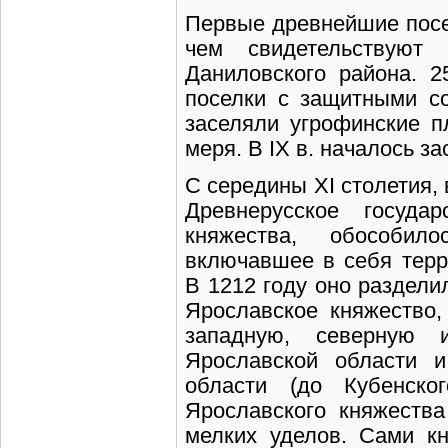
Первые древнейшие посел
чем свидетельствуют 
Даниловского района. 2
поселки с защитными со
заселяли угрофинские 
меря. В IX в. началось з
С середины ХI столетия,
Древнерусское госуда
княжества, обособило
включавшее в себя терр
В 1212 году оно раздели
Ярославское княжество,
западную, северную и
Ярославской области 
области (до Кубенско
Ярославского княжеств
мелких уделов. Сами к