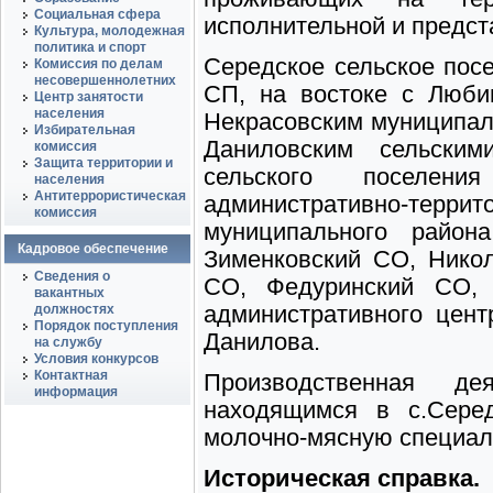
Социальная сфера
исполнительной и предст
Культура, молодежная
политика и спорт
Середское сельское посе
Комиссия по делам
несовершеннолетних
СП, на востоке с Люби
Центр занятости
населения
Некрасовским муниципал
Избирательная
Даниловским сельским
комиссия
Защита территории и
сельского поселен
населения
Антитеррористическая
административно-те
комиссия
муниципального район
Кадровое обеспечение
Зименковский СО, Нико
Сведения о
СО, Федуринский СО,
вакантных
должностях
административного цент
Порядок поступления
Данилова.
на службу
Условия конкурсов
Контактная
Производственная дея
информация
находящимся в с.Серед
молочно-мясную специал
Историческая справка.