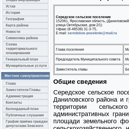
Общая информация
Устав
История
Середское сельское поселение
География
152061, Ярославская область, (Даниловский
улица Октябрьская, дом 2/1)
Карта района
т/факс (8-48538) 31-3-75,
Новости
E-mail:
seredskoe-poselenie@mail.ru
Символика района
Схема
территориального
Глава поселения
Ма
планирования
Генеральный план
Председатель Муниципального совета
Ма
Муниципальные услуги
Заместитель главы
Б
Местное самоуправление
Общие сведения
Глава
Заместители Главы
Середское сельское пос
Администрация
Даниловского района и 
Контакты
территории сельск
Календарный план
административных грани
Публичные слушания
площади земельного фо
График приёма граждан
депутатами Земского
сельскохозяйственного 