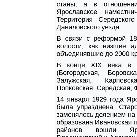
станы, а в отношении
Ярославское наместн
Территория Середского
Даниловского уезда.
В связи с реформой 18
волости, как низшее а
объединявшие до 2000 кр
В конце ХIХ века в Д
(Богородская, Боровск
Залужская, Карповск
Попковская, Середская, 
14 января 1929 года Яр
была упразднена. Стар
заменялось делением на 
образована Ивановская п
районов вошли Ярос