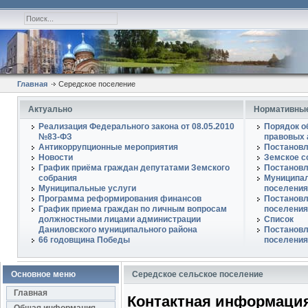
Главная
Середское поселение
Актуально
Нормативные
Реализация Федерального закона от 08.05.2010
Порядок о
№83-ФЗ
правовых 
Антикоррупционные мероприятия
Постановл
Новости
Земское с
График приёма граждан депутатами Земского
Постановл
собрания
Муниципал
Муниципальные услуги
поселения
Программа реформирования финансов
Постановл
График приема граждан по личным вопросам
поселения
должностными лицами администрации
Список
Даниловского муниципального района
Постановл
66 годовщина Победы
поселения
Основное меню
Середское сельское поселение
Главная
Контактная информаци