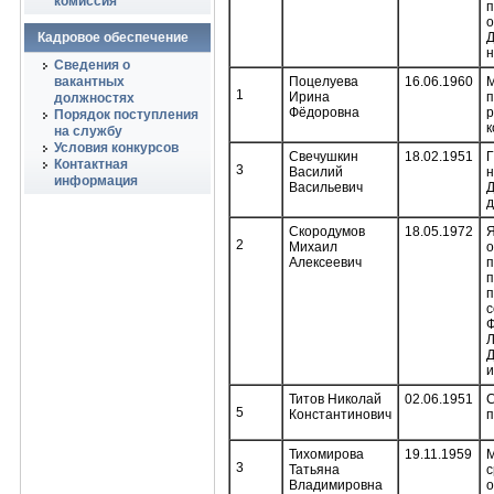
комиссия
п
о
Кадровое обеспечение
Д
н
Сведения о
вакантных
Поцелуева
16.06.1960
М
1
Ирина
п
должностях
Фёдоровна
р
Порядок поступления
к
на службу
Условия конкурсов
Свечушкин
18.02.1951
Г
Контактная
3
Василий
н
информация
Васильевич
Д
д
Скородумов
18.05.1972
Я
2
Михаил
о
Алексеевич
п
п
п
с
Л
Д
и
Титов Николай
02.06.1951
С
5
Константинович
п
Тихомирова
19.11.1959
М
3
Татьяна
с
Владимировна
о