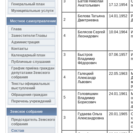
3
Батов Николай
О
Генеральный план
17.12.1954
Анатольевич
г
Муниципальные услуги
Белова Татьяна
14.01.1952
Р
2
Дмитриевна
Д
Местное самоуправление
Глава
Белясов Сергей
10.04.1964
И
Заместители Главы
4
Леонидович
п
Администрация
Контакты
3
Быстров
07.06.1957
И
Календарный план
Владимир
п
Публичные слушания
Фёдорович
График приёма граждан
депутатами Земского
Галецкий
22.05.1963
М
собрания
4
Александр
Д
Львович
м
Тексты официальных
р
выступлений
Головяшкин
24.01.1961
М
Обращения граждан
5
Владимир
о
Перечень учреждений
Борисович
ш
д
Земское собрание
Гудаева Ольга
20.01.1965
О
3
Александровна
х
Председатель Земского
н
собрания
с
Состав