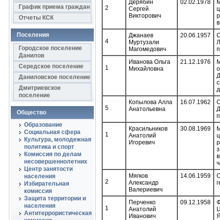
Дерябин
02.02.1978
М
График приема граждан
2
Сергей
ц
Викторович
р
Отчеты КСК
в
Поселения
Джанаев
20.06.1957
С
4
Муртузали
Л
Городское поселение
Магомедович
п
Данилов
Иванова Ольга
21.12.1976
М
Середское поселение
1
Михайловна
о
Д
Даниловское поселение
с
Дмитриевское
д
поселение
Копылова Алла
16.07.1962
С
5
Анатольевна
Д
Общество
п
Образование
Красильников
30.08.1969
М
Социальная сфера
1
Анатолий
ц
Культура, молодежная
Игоревич
р
политика и спорт
з
Комиссия по делам
в
несовершеннолетних
ч
Центр занятости
Мягков
14.06.1959
О
населения
2
Александр
г
Избирательная
Валериевич
комиссия
Защита территории и
Перченко
09.12.1958
Ф
населения
1
Анатолий
Ц
Антитеррористическая
Иванович
Я