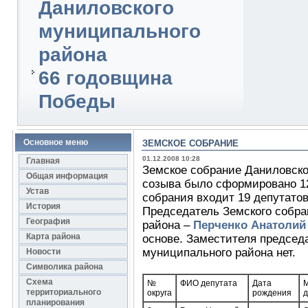
Даниловского
муниципального
района
66 годовщина
Победы
Основное меню
ЗЕМСКОЕ СОБРАНИЕ
01.12.2008 10:28
Главная
Земское собрание Даниловско
Общая информация
созыва было сформировано 12.
Устав
собрания входит 19 депутатов
История
Председатель Земского собра
География
района –
Перченко Анатолий
Карта района
основе. Заместителя председ
муниципального района нет.
Новости
Символика района
Схема
№
ФИО депутата
Дата
М
территориального
округа
рождения
д
планирования