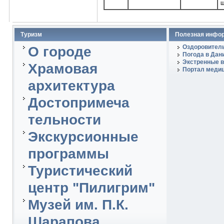
ш
Туризм
Полезная инфо
Оздоровитель
О городе
Погода в Дан
Экстренные в
Храмовая
Портал медиц
архитектура
Достопримеча
тельности
Экскурсионные
программы
Туристический
центр "Пилигрим"
Музей им. П.К.
Шарапова