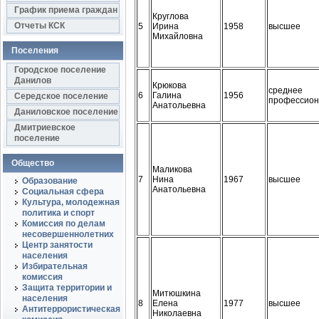
График приема граждан
Круглова
Отчеты КСК
5
Ирина
1958
высшее
Михайловна
Поселения
Городское поселение
Данилов
Крюкова
среднее
6
Галина
1956
Середское поселение
профессион
Анатольевна
Даниловское поселение
Дмитриевское
поселение
Общество
Маликова
7
Нина
1967
высшее
Образование
Анатольевна
Социальная сфера
Культура, молодежная
политика и спорт
Комиссия по делам
несовершеннолетних
Центр занятости
населения
Избирательная
комиссия
Защита территории и
Митюшкина
населения
8
Елена
1977
высшее
Антитеррористическая
Николаевна