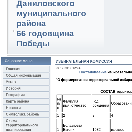
Даниловского
муниципального
района
66 годовщина
Победы
Основное меню
ИЗБИРАТЕЛЬНАЯ КОМИССИЯ
09.12.2010 12:34
Главная
Постановление
избирательной
Общая информация
"О формировании территориальной избира
Устав
История
СОСТАВ
террито
География
№
Карта района
Фамилия,
Год
п/
Образовани
имя, отчество
рождения
п
Новости
Символика района
1
2
3
4
Схема
территориального
Болдырева
планирования
1
Евгения
1982
высшее