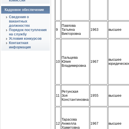
комиссия
Кадровое обеспечение
Сведения о
вакантных
должностях
Павлова
9
Татьяна
1963
высшее
Порядок поступления
Викторовна
на службу
Условия конкурсов
Контактная
информация
Пальцева
высшее
10
Юлия
1967
юридическо
Владимировна
Ретунская
11
Зоя
1955
высшее
Константиновна
Тарасова
12
Анжелла
1967
высшее
Хамитовна