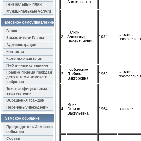
Анатольевна
Генеральный план
Муниципальные услуги
Местное самоуправление
Глава
Галкин
среднее
2
Александр
1984
Заместители Главы
профессион
Валентинович
Администрация
Контакты
Календарный план
Публичные слушания
Горбаченко
среднее
График приёма граждан
3
Любовь
1962
профессион
депутатами Земского
Викторовна
собрания
Тексты официальных
выступлений
Обращения граждан
Илик
Перечень учреждений
4
Галина
1964
высшее
Васильевна
Земское собрание
Председатель Земского
собрания
Состав