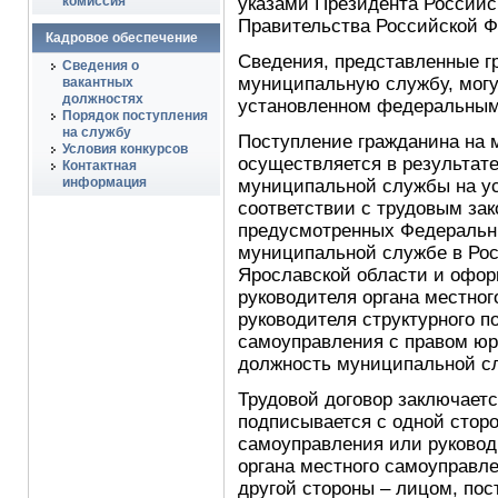
комиссия
указами Президента Российс
Правительства Российской Ф
Кадровое обеспечение
Сведения, представленные г
Сведения о
муниципальную службу, могут
вакантных
должностях
установленном федеральным
Порядок поступления
на службу
Поступление гражданина на 
Условия конкурсов
осуществляется в результате
Контактная
информация
муниципальной службы на ус
соответствии с трудовым зак
предусмотренных Федеральны
муниципальной службе в Рос
Ярославской области и офор
руководителя органа местно
руководителя структурного п
самоуправления с правом юри
должность муниципальной с
Трудовой договор заключает
подписывается с одной сторо
самоуправления или руковод
органа местного самоуправле
другой стороны – лицом, по