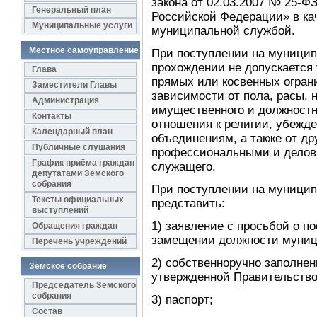
закона от 02.03.2007 № 25-Ф
Генеральный план
Российской Федерации» в кач
Муниципальные услуги
муниципальной службой.
Местное самоуправление
При поступлении на муницип
прохождении не допускается 
Глава
прямых или косвенных огран
Заместители Главы
зависимости от пола, расы, 
Администрация
имущественного и должностн
Контакты
отношения к религии, убежд
Календарный план
объединениям, а также от др
Публичные слушания
профессиональными и делов
График приёма граждан
служащего.
депутатами Земского
собрания
При поступлении на муници
Тексты официальных
представить:
выступлений
1) заявление с просьбой о 
Обращения граждан
замещении должности муниц
Перечень учреждений
2) собственноручно заполнен
Земское собрание
утвержденной Правительств
Председатель Земского
собрания
3) паспорт;
Состав