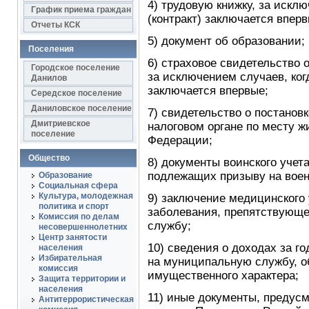
4) трудовую книжку, за исклю
График приема граждан
(контракт) заключается вперв
Отчеты КСК
5) документ об образовании;
Поселения
6) страховое свидетельство 
Городское поселение
за исключением случаев, когд
Данилов
заключается впервые;
Середское поселение
Даниловское поселение
7) свидетельство о постановк
Дмитриевское
налоговом органе по месту ж
поселение
Федерации;
Общество
8) документы воинского учет
подлежащих призыву на вое
Образование
Социальная сфера
Культура, молодежная
9) заключение медицинского
политика и спорт
заболевания, препятствующ
Комиссия по делам
службу;
несовершеннолетних
Центр занятости
10) сведения о доходах за г
населения
Избирательная
на муниципальную службу, о
комиссия
имущественного характера;
Защита территории и
населения
11) иные документы, предус
Антитеррористическая